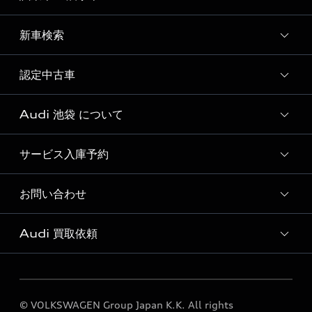
全国統一イベント
ディーラー独自イベント
新車検索
試乗予約
試乗車・展示車一覧
認定中古車
新車検索
Audi 池袋 について
Audi認定中古車検索
サービス入庫予約
Audi 池袋 店舗情報
Audi 池袋 認定中古車コーナー
お問い合わせ
Audi 池袋 サービス入庫予約
Audi 池袋 運営会社概要
Audi 買取依頼
各種お問い合わせ
定期点検 / 車検 料金表
買取ページ
© VOLKSWAGEN Group Japan K.K. All rights