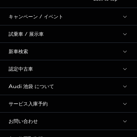
キャンペーン / イベント
試乗車 / 展示車
全国統一イベント
ディーラー独自イベント
新車検索
試乗予約
試乗車・展示車一覧
認定中古車
新車検索
Audi 池袋 について
Audi認定中古車検索
サービス入庫予約
Audi 池袋 店舗情報
Audi 池袋 認定中古車コーナー
お問い合わせ
Audi 池袋 サービス入庫予約
Audi 池袋 運営会社概要